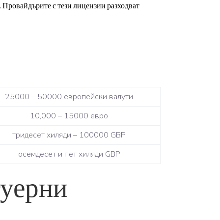
 Провайдърите с тези лицензии разходват
25000 – 50000 европейски валути
10,000 – 15000 евро
тридесет хиляди – 100000 GBP
осемдесет и пет хиляди GBP
туерни