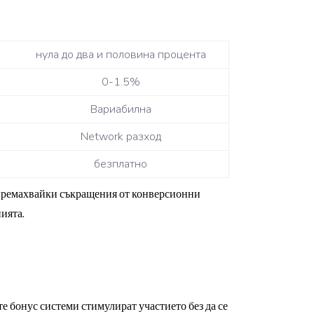
нула до два и половина процента
0-1.5%
Вариабилна
Network разход
безплатно
 премахвайки съкращения от конверсионни
ията.
 бонус системи стимулират участието без да се