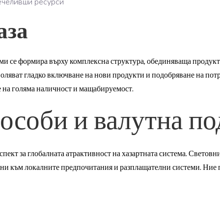
ечеливши ресурси
аза
ми се формира върху комплексна структура, обединяваща продук
воляват гладко включване на нови продукти и подобряване на по
е на голяма наличност и мащабируемост.
особи и валутна по
пект за глобалната атрактивност на хазартната система. Светов
ени към локалните предпочитания и разплащателни системи. Ние 