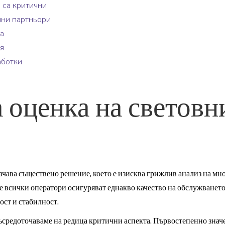
 са критични
чни партньори
а
я
аботки
 оценка на световн
чава съществено решение, което е изисква грижлив анализ на м
не всички оператори осигуряват еднакво качество на обслужванет
ост и стабилност.
съсредоточаваме на редица критични аспекта. Първостепенно знач