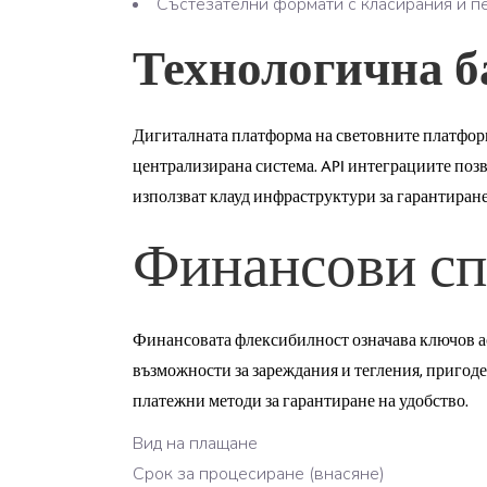
Състезателни формати с класирания и п
Технологична б
Дигиталната платформа на световните платфор
централизирана система. API интеграциите поз
използват клауд инфраструктури за гарантиран
Финансови сп
Финансовата флексибилност означава ключов ас
възможности за зареждания и тегления, пригод
платежни методи за гарантиране на удобство.
Вид на плащане
Срок за процесиране (внасяне)