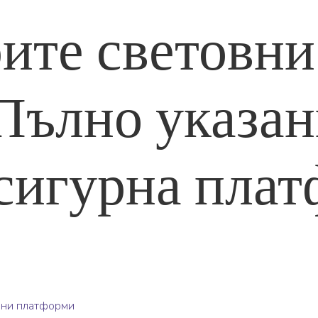
ите световни
Пълно указан
 сигурна пла
ални платформи