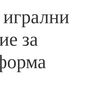
 игрални
ие за
тформа