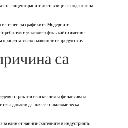
и от , лицензираните доставчици се подлагат на
а и степен на графиките. Модерните
потребителя е установен факт, който именно
ем процента за слот машинните продуктите.
причина са
ределят стриктни изисквания за финансовата
рите са длъжни да показват икономическа
 за един от най-взискателните в индустрията,