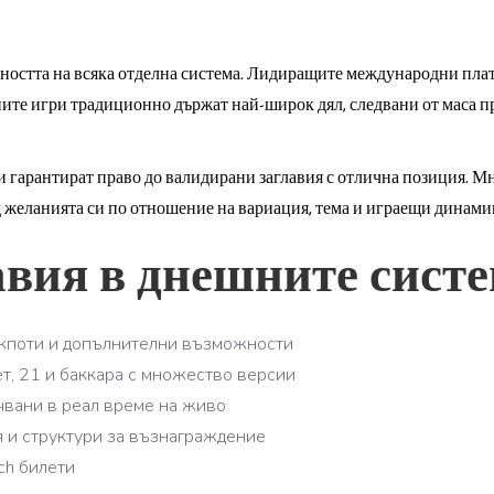
вността на всяка отделна система. Лидиращите международни пла
ите игри традиционно държат най-широк дял, следвани от маса п
 гарантират право до валидирани заглавия с отлична позиция. Мн
д желанията си по отношение на вариация, тема и играещи динами
авия в днешните сист
акпоти и допълнителни възможности
т, 21 и баккара с множество версии
чвани в реал време на живо
я и структури за възнаграждение
ch билети