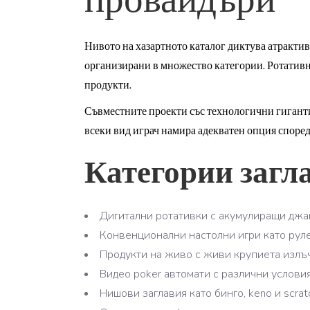
провайдъри
Нивото на хазартното каталог диктува атракти
организирани в множество категории. Ротативн
продукти.
Съвместните проекти със технологични гиганти
всеки вид играч намира адекватен опция споре
Категории загл
Дигитални ротативки с акумулиращи дж
Конвенционални настолни игри като руле
Продукти на живо с живи крупиета излъ
Видео poker автомати с различни услови
Нишови заглавия като бинго, keno и scrat