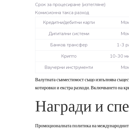
Срок за процесиране (изтегляне)
Комисионна такса разход
Кредитни/дебитни карти
Мом
Дигитални системи
Мом
Банков трансфер
1-3 р
Крипто
10-30 м
Ваучерни инструменти
Мом
Валутната съвместимост също изпълнява същест
котировки и екстра разходи. Включването на кр
Награди и сп
Промоционалната политика на международните к