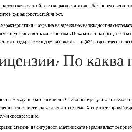
на зона като малтийската кюрасаоската или UK. Според статистик
рите и финансовата стабилност.
характеристики – бързина на зареждане, надеждност на системат
мо от устройството, което ползват. Показателят на връщане към 
истеми поддържат стандартна показател от 96% до деветдесет и ос
ицензии: По каква 
остта между оператор и клиент. Световните регулаторни тела оп
едения и честността на хазартните системи. Хазартните провайдъ
суми своевременно.
зни степени на сигурност. Малтийската игрална власт се приема