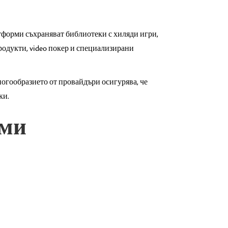
тформи съхраняват библиотеки с хиляди игри,
родукти, video покер и специализирани
огообразието от провайдъри осигурява, че
ки.
еми