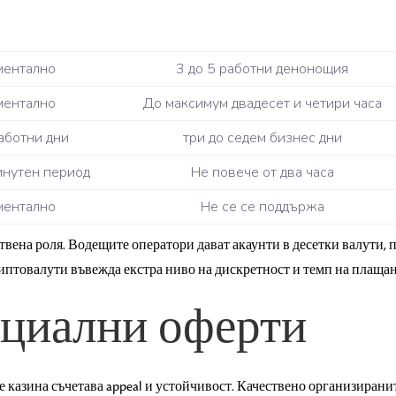
ентално
3 до 5 работни денонощия
ентално
До максимум двадесет и четири часа
аботни дни
три до седем бизнес дни
инутен период
Не повече от два часа
ентално
Не се се поддържа
вена роля. Водещите оператори дават акаунти в десетки валути,
иптовалути въвежда екстра ниво на дискретност и темп на плащан
ециални оферти
азина съчетава appeal и устойчивост. Качествено организираните