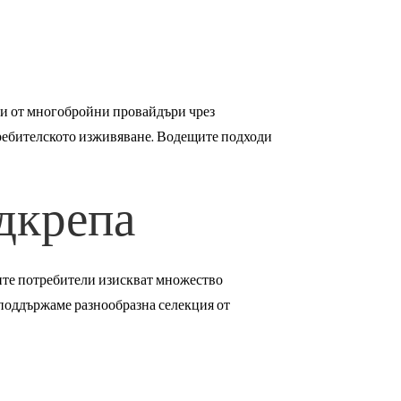
ти от многобройни провайдъри чрез
требителското изживяване. Водещите подходи
дкрепа
ните потребители изискват множество
поддържаме разнообразна селекция от