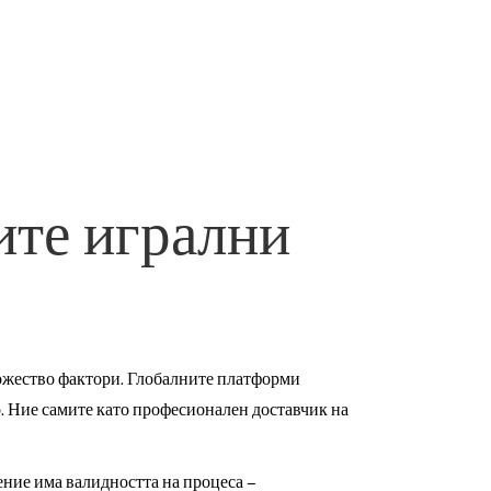
ите игрални
ножество фактори. Глобалните платформи
о. Ние самите като професионален доставчик на
ение има валидността на процеса –