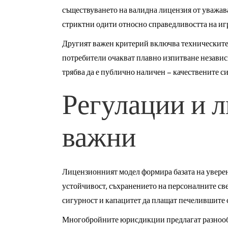
съществуването на валидна лицензия от уважава
стриктни одити относно справедливостта на иг
Другият важен критерий включва техническите 
потребители очакват плавно изпитване независи
трябва да е публично наличен – качествените с
Регулации и л
важни
Лицензионният модел формира базата на уверен
устойчивост, съхранението на персоналните св
сигурност и капацитет да плащат печелившите 
Многобройните юрисдикции предлагат разнообра