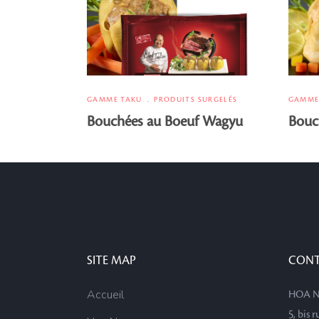
GAMME TAKU
PRODUITS SURGELÉS
GAMME
Bouchées au Boeuf Wagyu
Bouch
SITE MAP
CON
Accueil
HOA N
5, bis 