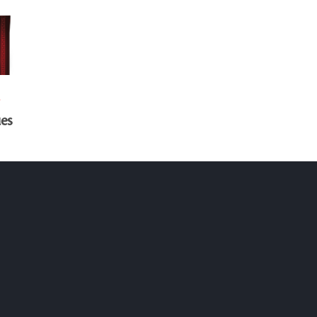
S
ues