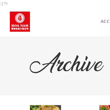
; } ?>
ACC
Archive