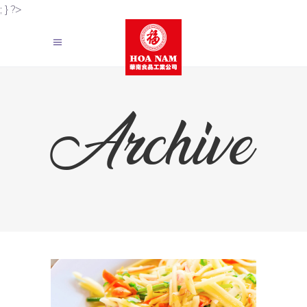
; } ?>
Archive