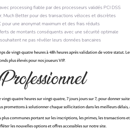
avec processing fiable par des processeurs validés PCI DSS
ler, Much Better pour des transactions véloces et discrètes
C pour une anonymat maximum et des frais réduits
sferts de montants conséquents avec une sécurité optimale
 souhaitent ne pas révéler leurs données bancaires
emps de vingt-quatre heures à 48h heures après validation de votre statut. L
ds plus élevés pour nos joueurs VIP.
 Professionnel
le vingt-quatre heures sur vingt-quatre, 7 jours jours sur 7, pour donner 
us promettons à solutionner chaque sollicitation dans les meilleurs délais
 plus communes portant sur les inscriptions, les primes, les transactions e
ter les nouvelles options et offres accessibles sur notre site.