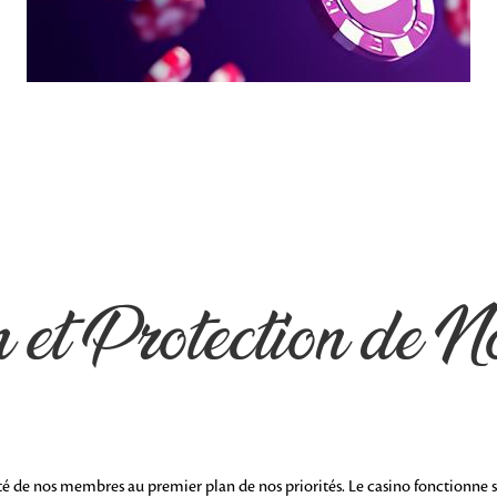
 et Protection de No
ité de nos membres au premier plan de nos priorités. Le casino fonctionne s