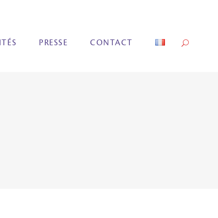
ITÉS
PRESSE
CONTACT