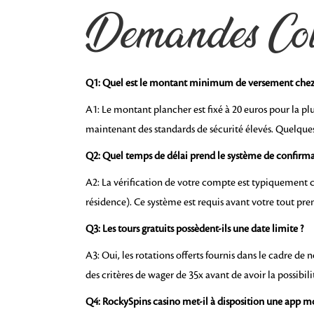
Demandes Co
Q1: Quel est le montant minimum de versement chez 
A1: Le montant plancher est fixé à 20 euros pour la plu
maintenant des standards de sécurité élevés. Quelques
Q2: Quel temps de délai prend le système de confirm
A2: La vérification de votre compte est typiquement 
résidence). Ce système est requis avant votre tout pre
Q3: Les tours gratuits possèdent-ils une date limite ?
A3: Oui, les rotations offerts fournis dans le cadre de
des critères de wager de 35x avant de avoir la possibilité
Q4: RockySpins casino met-il à disposition une app mo