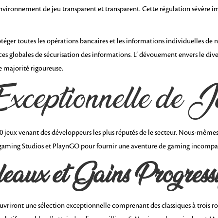
environnement de jeu transparent et transparent. Cette régulation sévère i
otéger toutes les opérations bancaires et les informations individuelles de
ces globales de sécurisation des informations. L’ dévouement envers le div
e majorité rigoureuse.
Exceptionnelle de 
 jeux venant des développeurs les plus réputés de le secteur. Nous-mêmes 
ogaming Studios et PlaynGO pour fournir une aventure de gaming incompa
aux et Gains Progressi
uvriront une sélection exceptionnelle comprenant des classiques à trois r