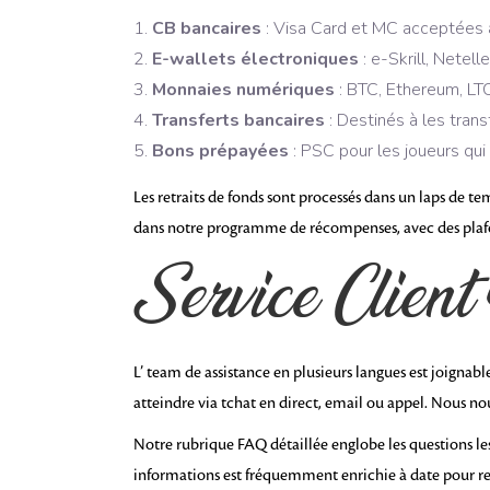
CB bancaires
: Visa Card et MC acceptées 
E-wallets électroniques
: e-Skrill, Netel
Monnaies numériques
: BTC, Ethereum, LT
Transferts bancaires
: Destinés à les tran
Bons prépayées
: PSC pour les joueurs qui
Les retraits de fonds sont processés dans un laps de t
dans notre programme de récompenses, avec des plafon
Service Client
L’ team de assistance en plusieurs langues est joignab
atteindre via tchat en direct, email ou appel. Nous no
Notre rubrique FAQ détaillée englobe les questions les
informations est fréquemment enrichie à date pour reflé