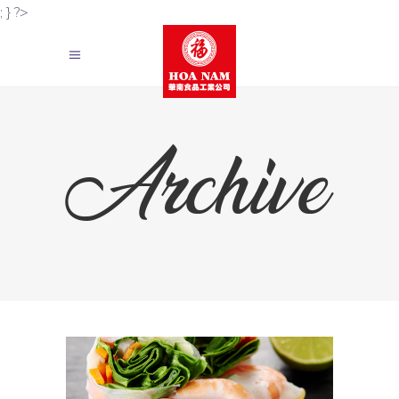
; } ?>
Archive