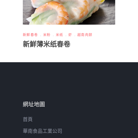
新鮮春卷
米粉
米纸
虾
越南肉餅
新鮮薄米纸春卷
網址地圖
首頁
華南食品工業公司