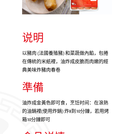
说明
以豬肉 (法國養殖豬) 和菜蔬做內餡，包捲
在傳統的米紙裡，油炸成皮脆而肉嫩的經
典美味炸豬肉春卷
準備
油炸成金黃色即可食，烹饪时间：在滾熱
的油鍋裡(使用炸鍋) 炸8到10分鐘，若用烤
箱10分鐘即可