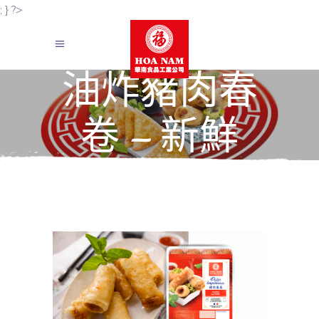
; } ?>
油炸豬肉春
卷 – 新鮮