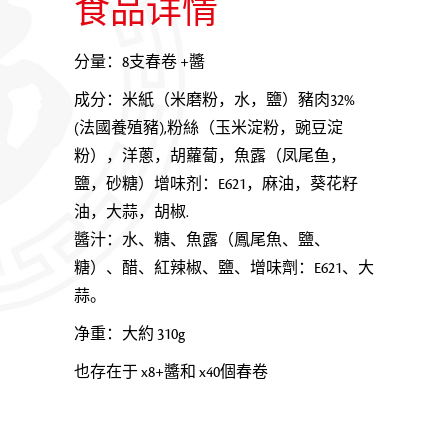
食品详情
分量：8支春卷 +
醬
成分：米紙（米磨粉，水，鹽）豬肉32%
(法國養殖豬),粉絲（玉米淀粉，豌豆淀
粉），洋蔥，胡蘿蔔，魚露（凤尾鱼，
鹽，砂糖）增味剂：E621，麻油，葵花籽
油，大蒜，胡椒.
醬汁：水、糖、魚露（鳳尾魚、鹽、
糖）、醋、紅辣椒、鹽、增味劑：E621、大
蒜。
净重：大約 310g
也存在于 x8+
醬
和 x40個春卷