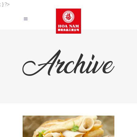
; } ?>
Archive