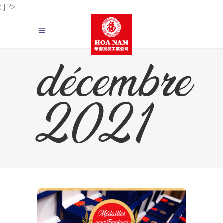
; } ?>
décembre
2021