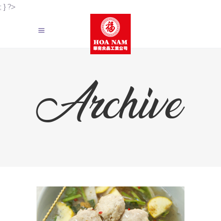
; } ?>
Archive