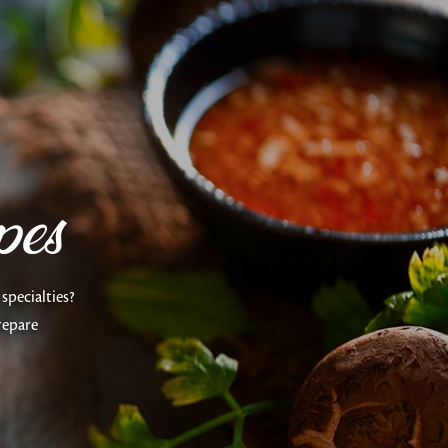
pes
specialties?
repare