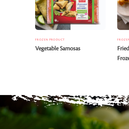
FROZEN PRODUCT
FROZE
Vegetable Samosas
Frie
Froz