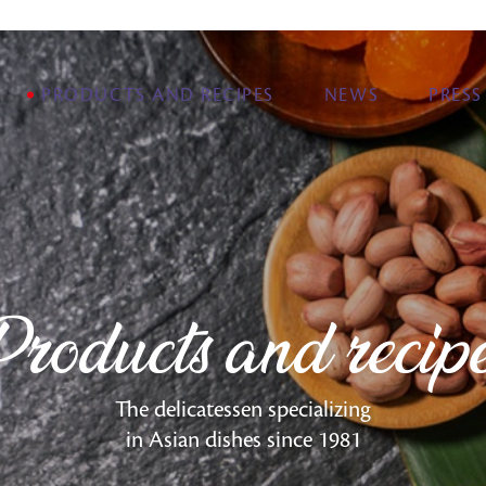
PRODUCTS AND RECIPES
NEWS
PRESS
roducts and recip
The delicatessen specializing
in Asian dishes since 1981