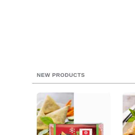
NEW PRODUCTS