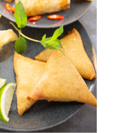
teren. Het kiezen van een veilig en gelicenseerd casino zorgt ervoor dat
aantrekkelijke bonusaanbiedingen en veilige uitbetalingen in licentiegebo
iet alleen spannende interactie, maar ook veilige betalingen en transparan
hun eigen huis. Met aantrekkelijke bonusaanbiedingen en de mogelijkheid 
se thrilling games are often accompanied by enticing bonuses that enhance t
s now offer exciting bonuses that enhance the gaming experience and ensur