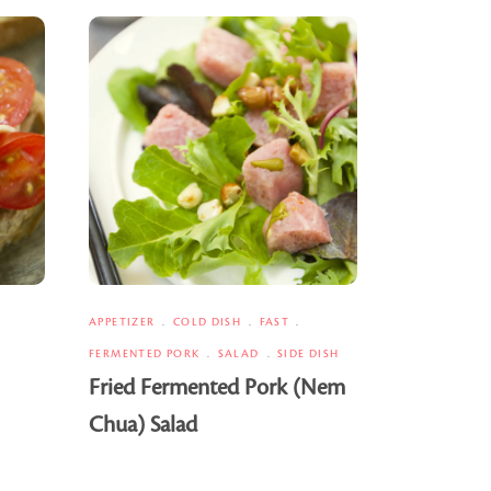
APPETIZER
COLD DISH
FAST
FERMENTED PORK
SALAD
SIDE DISH
Fried Fermented Pork (Nem
Chua) Salad