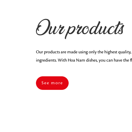
Our products
Our products are made using only the highest quality,
ingredients. With Hoa Nam dishes, you can have the fl
Ervaren spelers weten dat de beste online casino’s a
See more
Met een zucht van opluchting draait een speler de rol
Wist je dat veel spelers de voorkeur geven aan live de
Als een sterrenhemel vol mogelijkheden, bieden onlin
Like a mesmerizing dance of lights in a bustling city,
Have you ever wondered how online slots can provide n