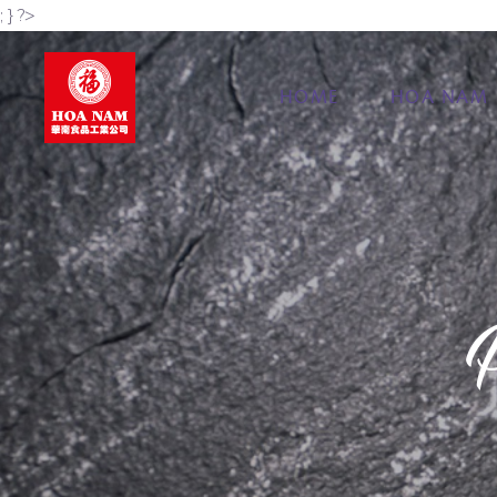
; } ?>
HOME
HOA NAM
P