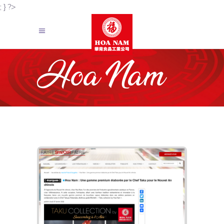
; } ?>
Hoa Nam