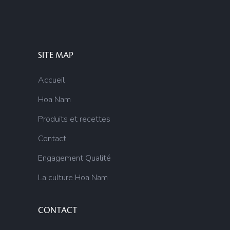
SITE MAP
Accueil
Hoa Nam
Produits et recettes
Contact
Engagement Qualité
La culture Hoa Nam
CONTACT