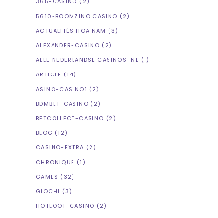
365-CASINO
(2)
5610-BOOMZINO CASINO
(2)
ACTUALITÉS HOA NAM
(3)
ALEXANDER-CASINO
(2)
ALLE NEDERLANDSE CASINOS_NL
(1)
ARTICLE
(14)
ASINO-CASINO1
(2)
BDMBET-CASINO
(2)
BETCOLLECT-CASINO
(2)
BLOG
(12)
CASINO-EXTRA
(2)
CHRONIQUE
(1)
GAMES
(32)
GIOCHI
(3)
HOTLOOT-CASINO
(2)