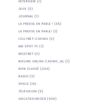
INTERVIEW
(1)
JEUX
(3)
JOURNAL
(1)
LA PRESSE EN PARLE !
(35)
LA PRESSE EN PARLE!
(1)
LOLLYBET-CASINO
(2)
M6 SPOT TV
(1)
MOSTBET
(2)
NIEUWE ONLINE CASINO_NL
(1)
NON CLASSÉ
(224)
RADIO
(2)
SPIELE
(14)
TÉLÉVISION
(5)
UNCATEGORIZED
(639)