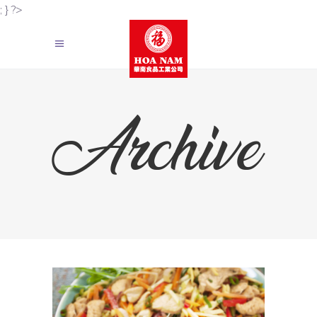
; } ?>
Archive