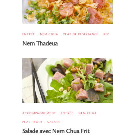
ENTRÉE
NEM CHUA
PLAT DE RÉSISTANCE
RIZ
Nem Thadeua
ACCOMPAGNEMENT
ENTRÉE
NEM CHUA
PLAT FROID
SALADE
Salade avec Nem Chua Frit