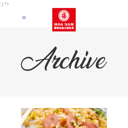
; } ?>
Archive