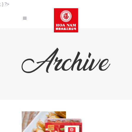
; } ?>
Archive