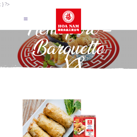
; } ?>
Nems porc –
Barquette
X8