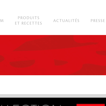
PRODUITS
AM
ACTUALITÉS
PRESSE
ET RECETTES