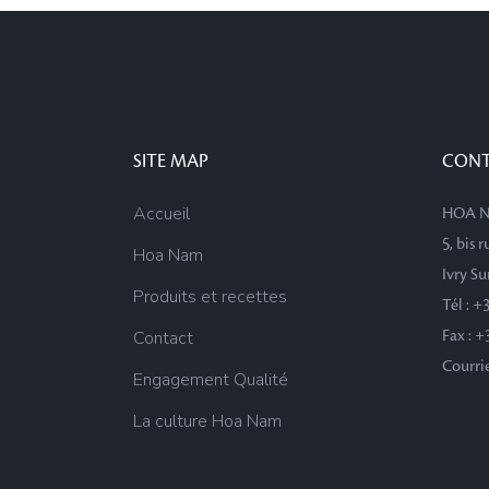
SITE MAP
CON
Accueil
HOA N
5, bis 
Hoa Nam
Ivry Su
Produits et recettes
Tél : +
Contact
Fax : +
Courri
Engagement Qualité
La culture Hoa Nam