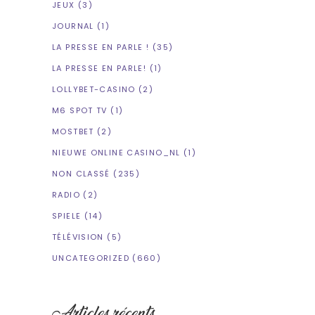
JEUX
(3)
JOURNAL
(1)
LA PRESSE EN PARLE !
(35)
LA PRESSE EN PARLE!
(1)
LOLLYBET-CASINO
(2)
M6 SPOT TV
(1)
MOSTBET
(2)
NIEUWE ONLINE CASINO_NL
(1)
NON CLASSÉ
(235)
RADIO
(2)
SPIELE
(14)
TÉLÉVISION
(5)
UNCATEGORIZED
(660)
Articles récents