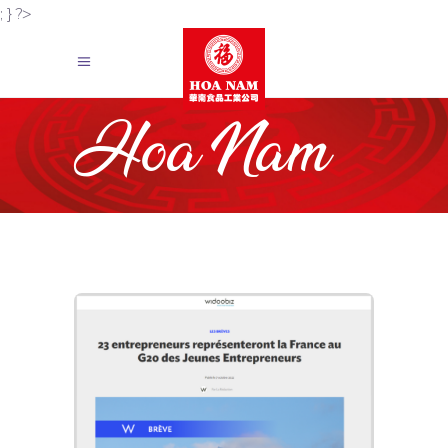
; } ?>
Hoa Nam