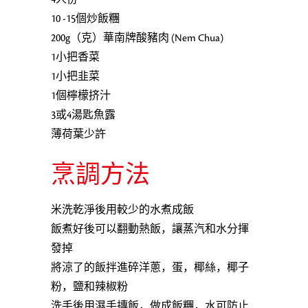
4人份
10 -15個炒飯糰
200g（克）華南牌酸豬肉 (Nem Chua)
1小把香菜
1小把韭菜
1個檸檬挤汁
3或4湯匙魚露
薄荷葉少許
烹調方法
米洗乾淨後用較少的水煮成飯
飯煮好後可以翻動熱飯，讓蒸汽和水分揮
發掉
將涼了的飯拌進碎洋蔥，蛋，椰絲，椰子
粉，鹽和辣椒粉
洗手後用濕手摶飯，做成飯糰，水可防止