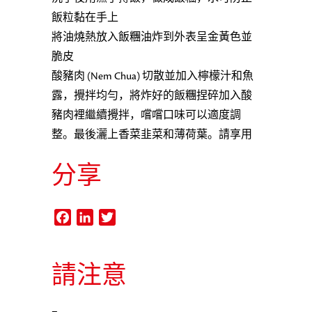
飯粒黏在手上
將油燒熱放入飯糰油炸到外表呈金黃色並
脆皮
酸豬肉 (Nem Chua) 切散並加入檸檬汁和魚
露，攪拌均勻，將炸好的飯糰捏碎加入酸
豬肉裡繼續攪拌，嚐嚐口味可以適度調
整。最後灑上香菜韭菜和薄荷葉。請享用
分享
Facebook
LinkedIn
Twitter
請注意
–