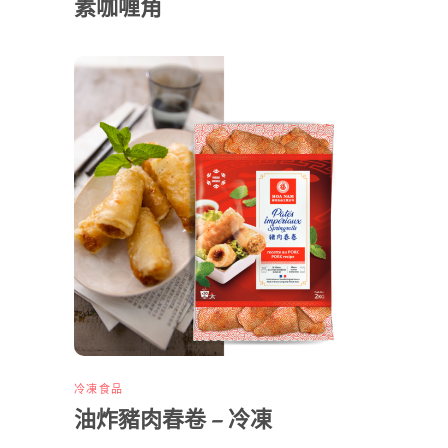
素咖喱角
冷凍食品
油炸豬肉春卷 – 冷凍