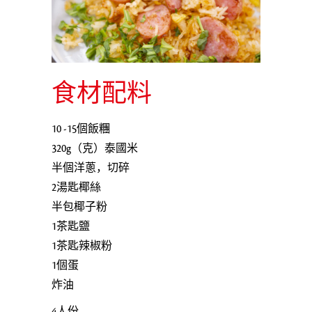
食材配料
10 -15個飯糰
320g（克）泰國米
半個洋蔥，切碎
2湯匙椰絲
半包椰子粉
1茶匙鹽
1茶匙辣椒粉
1個蛋
炸油