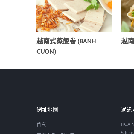
越南式蒸飯卷 (BANH
越南
CUON)
網址地圖
通訊
首頁
HOA N
5, bis 