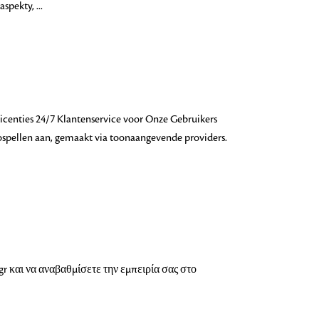
 aspekty,
centies 24/7 Klantenservice voor Onze Gebruikers
nospellen aan, gemaakt via toonaangevende providers.
 και να αναβαθμίσετε την εμπειρία σας στο