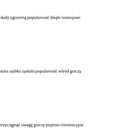
zyskały ogromną popularność dzięki rozwojowi
 która szybko zyskała popularność wśród graczy.
ę przyciągnąć uwagę graczy poprzez innowacyjne