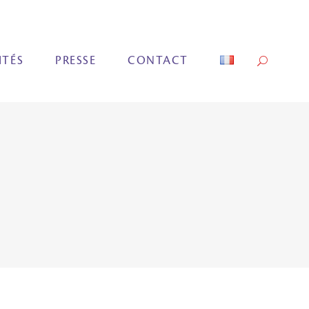
ITÉS
PRESSE
CONTACT