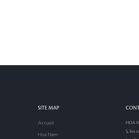
SITE MAP
CON
Accueil
HOA N
5, bis 
Hoa Nam