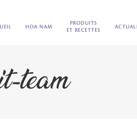
PRODUITS
UEIL
HOA NAM
ACTUAL
ET RECETTES
it-team