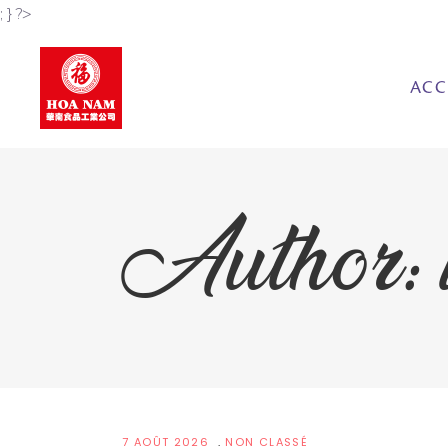
; } ?>
ACC
Author: 
7 AOÛT 2026
NON CLASSÉ