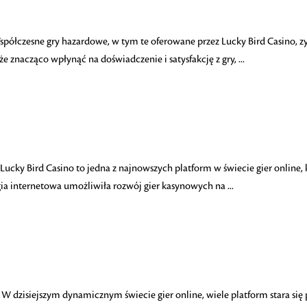
spółczesne gry hazardowe, w tym te oferowane przez Lucky Bird Casino, 
że znacząco wpłynąć na doświadczenie i satysfakcję z gry,
 Lucky Bird Casino to jedna z najnowszych platform w świecie gier online,
ogia internetowa umożliwiła rozwój gier kasynowych na
W dzisiejszym dynamicznym świecie gier online, wiele platform stara si