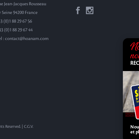
rue Jean-Jacques Rousseau
r Seine 94200 France
33 (0)1 88 29 67 56
33 (0)1 88 29 67 44
el : contact@hoanam.com
No
no
REC
ts Reserved. |
C.G.V.
Nouv
et 