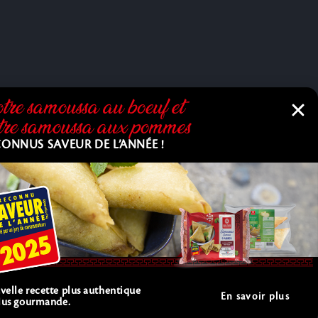
tre samoussa au bœuf et
tre samoussa aux pommes
ONNUS SAVEUR DE L’ANNÉE !
elle recette plus authentique
En savoir plus
plus gourmande.