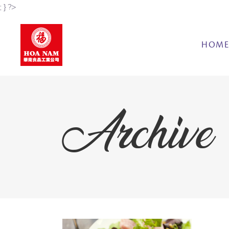
; } ?>
HOM
Archive