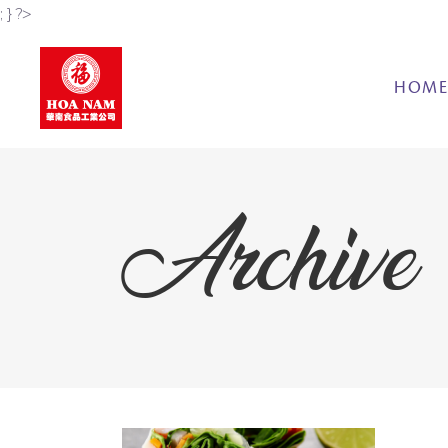
; } ?>
HOM
Archive