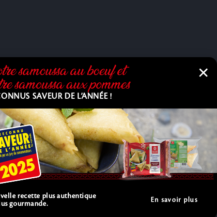
tre samoussa au bœuf et
tre samoussa aux pommes
ONNUS SAVEUR DE L’ANNÉE !
elle recette plus authentique
En savoir plus
plus gourmande.