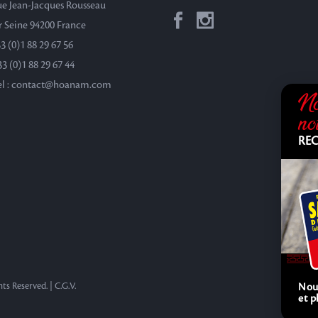
rue Jean-Jacques Rousseau
r Seine 94200 France
33 (0)1 88 29 67 56
33 (0)1 88 29 67 44
el : contact@hoanam.com
No
no
REC
ts Reserved. |
C.G.V.
Nouv
et 