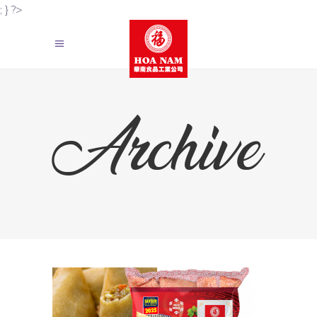
; } ?>
Archive