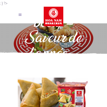
Samoussas
; } ?>
bœuf –
Saveur de
l’année –
Sachet x20