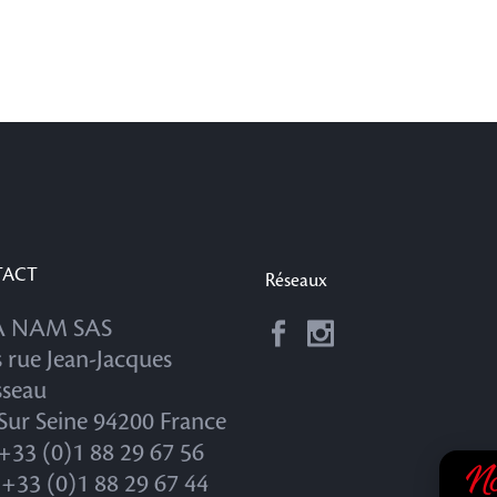
TACT
Réseaux
 NAM SAS
s rue Jean-Jacques
seau
 Sur Seine 94200 France
: +33 (0)1 88 29 67 56
No
: +33 (0)1 88 29 67 44