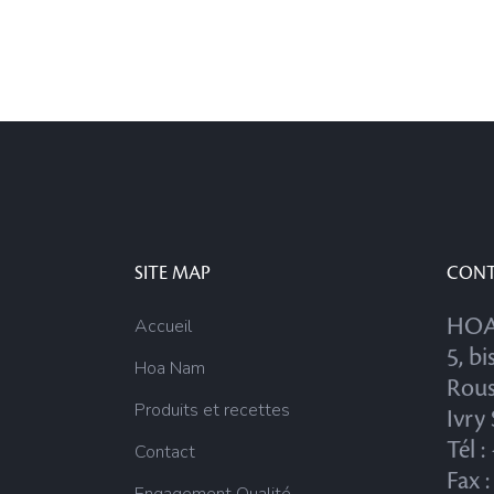
SITE MAP
CON
HOA
Accueil
5, bi
Hoa Nam
Rous
Produits et recettes
Ivry
Tél 
Contact
Fax 
Engagement Qualité