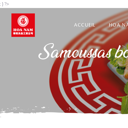
; } ?>
ACCUEIL
HOA N
Samoussas bœ