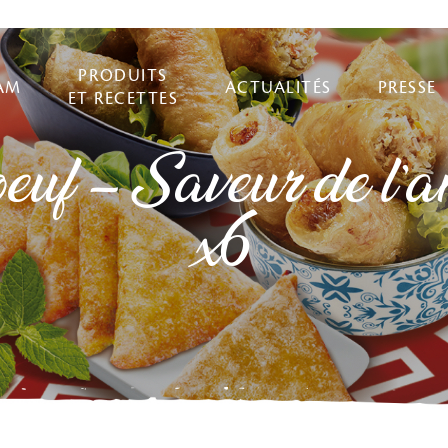
PRODUITS
AM
ACTUALITÉS
PRESSE
ET RECETTES
uf – Saveur de l’a
x6