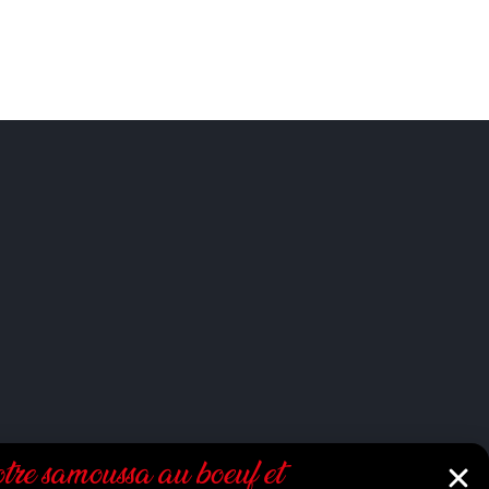
tre samoussa au bœuf et