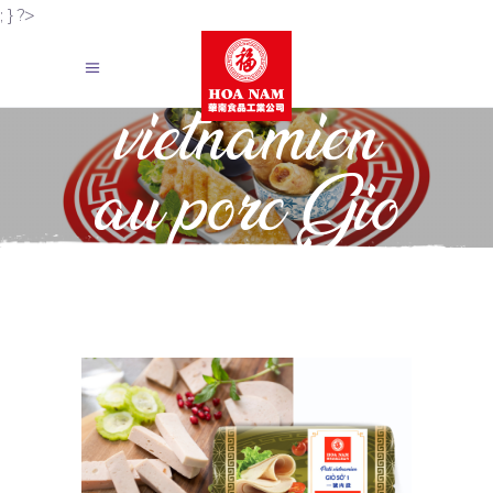
; } ?>
Pâté
vietnamien
au porc Gio
So 1