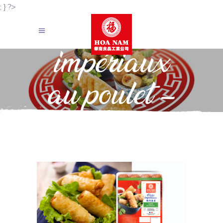
; } ?>
Pâtés
impériaux
au poulet –
Frais