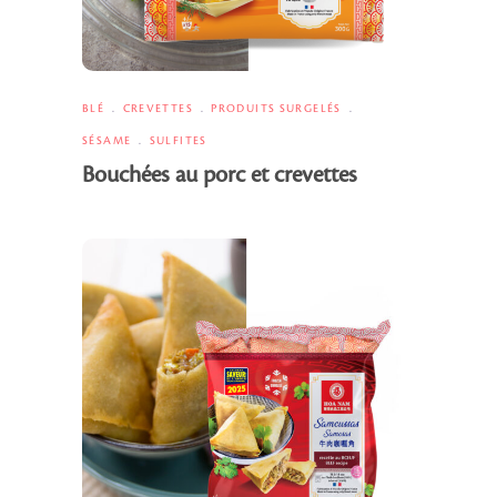
BLÉ
CREVETTES
PRODUITS SURGELÉS
SÉSAME
SULFITES
Bouchées au porc et crevettes