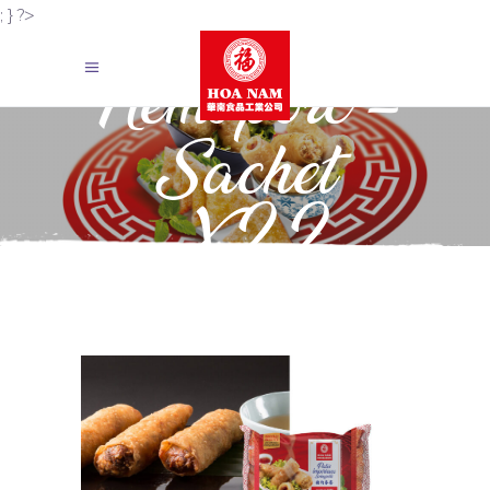
; } ?>
Nems porc –
Sachet
X22