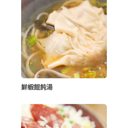
鮮蝦餛飩湯