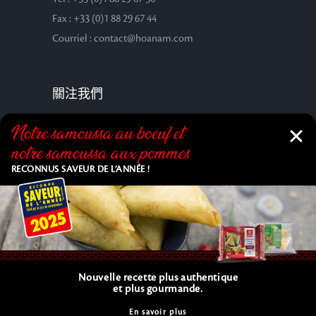
Fax : +33 (0)1 88 29 67 44
Courriel : contact@hoanam.com
關注我們
Notre samoussa au bœuf et
notre samoussa aux pommes
RECONNUS SAVEUR DE L’ANNÉE !
Nouvelle recette plus authentique
Copyright © 2025 HOA NAM SAS. All Rights Reserved. |
et plus gourmande.
C.G.V.
En savoir plus