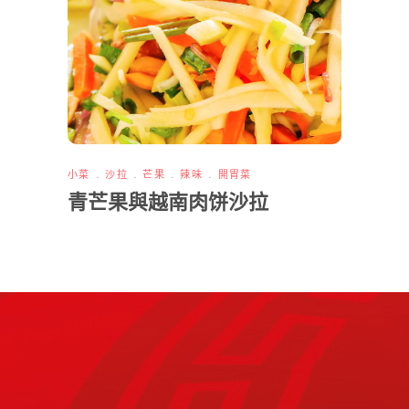
小菜
沙拉
芒果
辣味
開胃菜
青芒果與越南肉饼沙拉