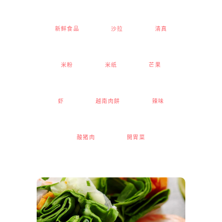
新鲜食品
沙拉
清真
米粉
米纸
芒果
虾
越南肉餅
辣味
酸猪肉
開胃菜